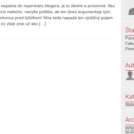
nepatria do repertoáru blogera, je to úbohé a prízemné. Ako
íciu niekoho, navyše politika, ak ten dnes argumentuje tým,
dokonca pred týždňom! Mne teda napadá len výstižný pojem
 čo však znie už ako […]
Šta
Poče
Celk
Prie
Aut
Kat
Neza
Arc
augu
júl 2