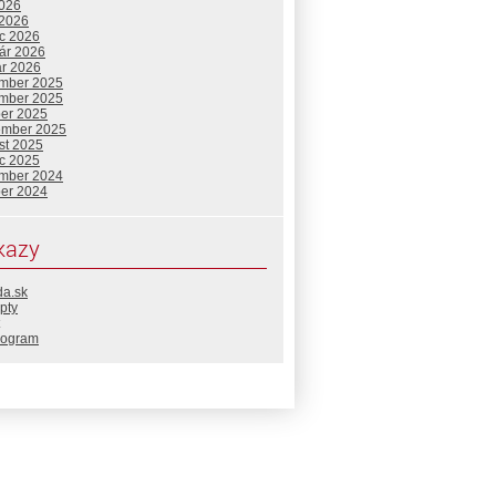
2026
 2026
c 2026
uár 2026
ár 2026
mber 2025
mber 2025
ber 2025
ember 2025
st 2025
c 2025
mber 2024
ber 2024
kazy
da.sk
pty
rogram