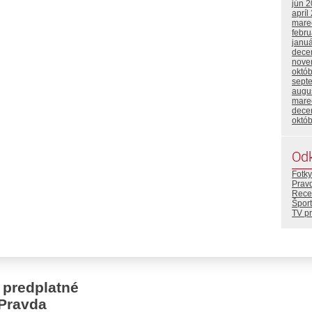
jún 
apríl
mare
febr
janu
dece
nove
októ
sept
augu
mare
dece
októ
Od
Fotky
Prav
Rece
Šport
TV p
 predplatné
Pravda