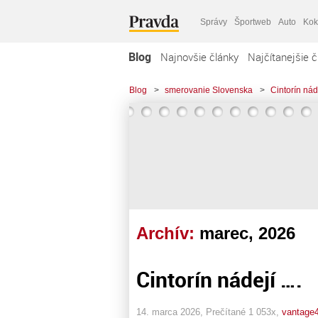
Správy
Športweb
Auto
Kok
Blog
Najnovšie články
Najčítanejšie č
Blog
>
smerovanie Slovenska
>
Cintorín nádej
Archív:
marec, 2026
Cintorín nádejí ….
14. marca 2026, Prečítané 1 053x,
vantage