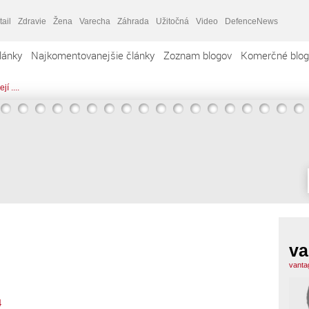
tail
Zdravie
Žena
Varecha
Záhrada
Užitočná
Video
DefenceNews
lánky
Najkomentovanejšie články
Zoznam blogov
Komerčné blog
í ....
va
vanta
4