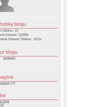
tistiky blogu
t článkov: 22
ová čítanosť: 31268x
merná čítanosť článkov: 1421x
or blogu
vantage4
egórie
radené
(22)
hív
st 2026
026